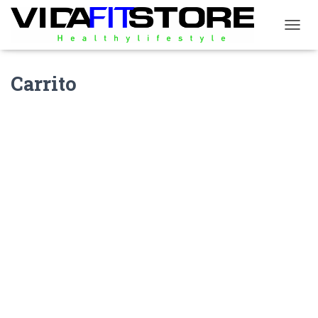
C
A
M
B
Carrito
I
A
R
M
O
D
O
D
E
N
A
V
E
G
A
C
I