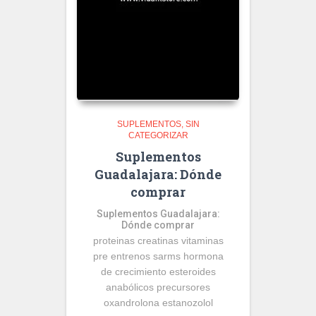
SUPLEMENTOS
SIN
CATEGORIZAR
Suplementos
Guadalajara: Dónde
comprar
Suplementos Guadalajara:
Dónde comprar
proteinas creatinas vitaminas
pre entrenos sarms hormona
de crecimiento esteroides
anabólicos precursores
oxandrolona estanozolol