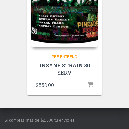
PRE-ENTRENO
INSANE STRAIN 30
SERV
$
550.00
Si compras más de $2,500 tu envío es: