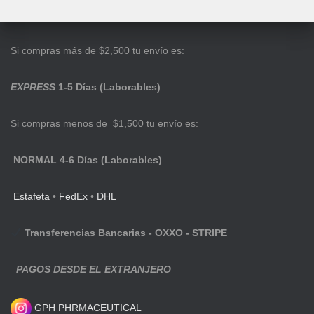
Si compras más de $2,500 tu envío es:
EXPRESS
1-5 Días (Laborables)
Si compras menos de $1,500 tu envío es:
NORMAL 4-6 Días (Laborables)
Estafeta
•
FedEx
•
DHL
Transferencias Bancarias - OXXO - STRIPE
PAGOS DESDE EL EXTRANJERO
GPH PHRMACEUTICAL