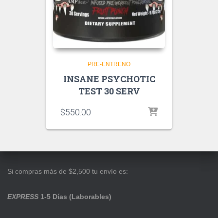
PRE-ENTRENO
INSANE PSYCHOTIC
TEST 30 SERV
$
550.00
Si compras más de $2,500 tu envío es:
EXPRESS
1-5 Días (Laborables)