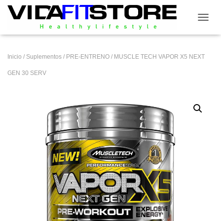
CAMB
Inicio
/
Suplementos
/
PRE-ENTRENO
/ MUSCLE TECH VAPOR X5 NEXT
GEN 30 SERV