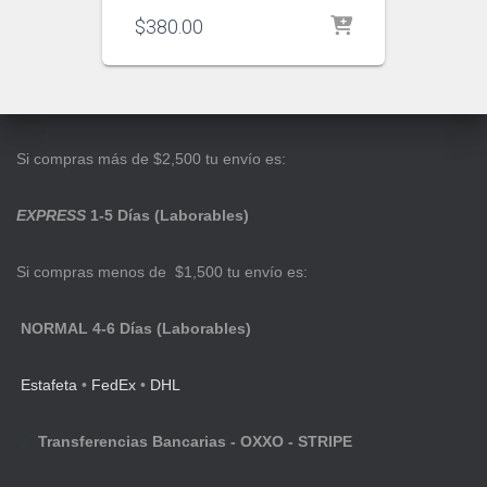
$
380.00
Si compras más de $2,500 tu envío es:
EXPRESS
1-5 Días (Laborables)
Si compras menos de $1,500 tu envío es:
NORMAL 4-6 Días (Laborables)
Estafeta
•
FedEx
•
DHL
Transferencias Bancarias - OXXO - STRIPE