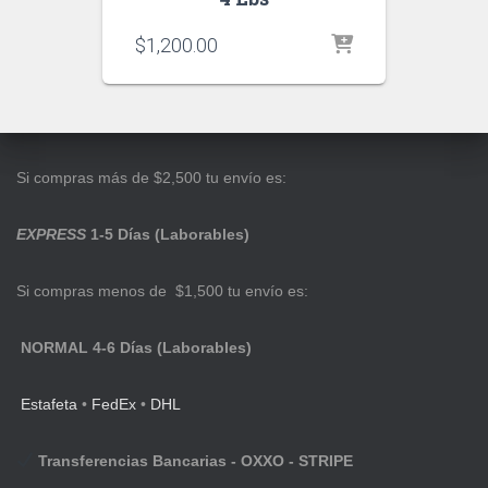
$
1,200.00
Si compras más de $2,500 tu envío es:
EXPRESS
1-5 Días (Laborables)
Si compras menos de $1,500 tu envío es:
NORMAL 4-6 Días (Laborables)
Estafeta
•
FedEx
•
DHL
Transferencias Bancarias - OXXO - STRIPE