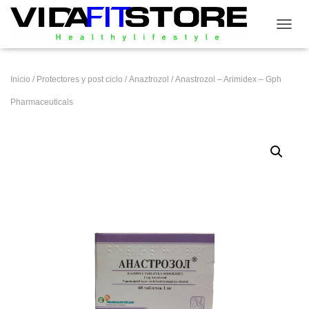
CAMB
Inicio
/
Protectores y post ciclo
/
Anaztrozol
/ Anastrozol – Arimidex – Gph
Pharmaceuticals