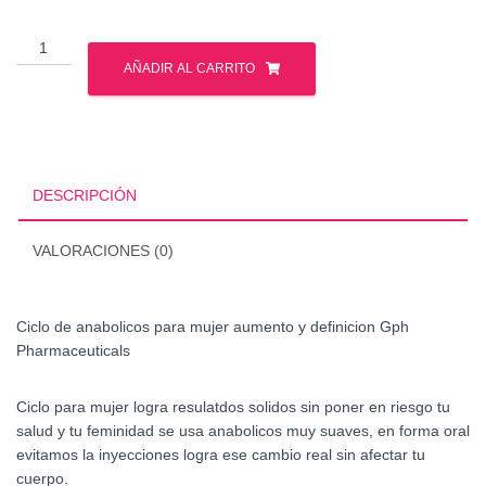
Ciclo
de
AÑADIR AL CARRITO
anabolicos
para
mujer
aumento
y
DESCRIPCIÓN
definicion
Gph
VALORACIONES (0)
Pharmaceuticals
cantidad
Ciclo de anabolicos para mujer aumento y definicion Gph
Pharmaceuticals
Ciclo para mujer logra resulatdos solidos sin poner en riesgo tu
salud y tu feminidad se usa anabolicos muy suaves, en forma oral
evitamos la inyecciones logra ese cambio real sin afectar tu
cuerpo.