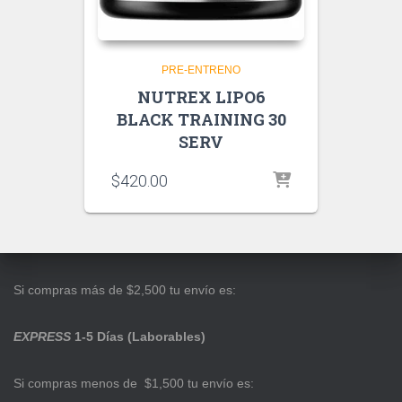
PRE-ENTRENO
NUTREX LIPO6
BLACK TRAINING 30
SERV
$
420.00
Si compras más de $2,500 tu envío es:
EXPRESS
1-5 Días (Laborables)
Si compras menos de $1,500 tu envío es: