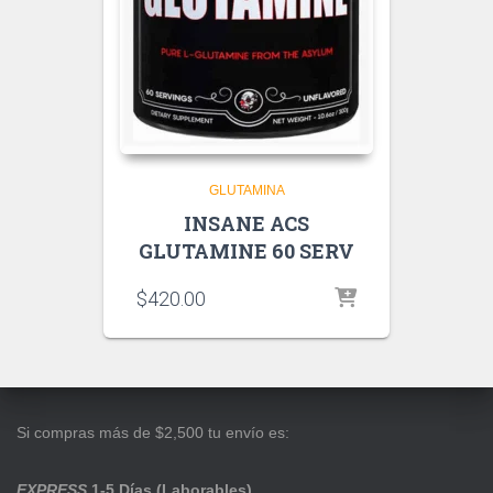
GLUTAMINA
INSANE ACS
GLUTAMINE 60 SERV
$
420.00
Si compras más de $2,500 tu envío es:
EXPRESS
1-5 Días (Laborables)