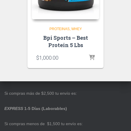
PROTEINAS
WHEY
Bpi Sports – Best
Protein 5 Lbs
$
1,000.00
Si compras más de $2,500 tu envío es:
EXPRESS
1-5 Días (Laborables)
Si compras menos de $1,500 tu envío es: