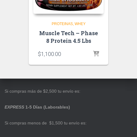
PROTEINAS
WHEY
Muscle Tech – Phase
8 Protein 4.5 Lbs
$
1,100.00
Si compras más de $2,500 tu envío es:
EXPRESS
1-5 Días (Laborables)
Si compras menos de $1,500 tu envío es: