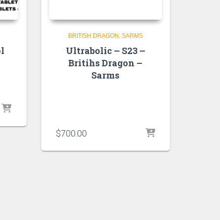
L
BRITISH DRAGON
SARMS
l
Ultrabolic – S23 –
Britihs Dragon –
Sarms
$
700.00