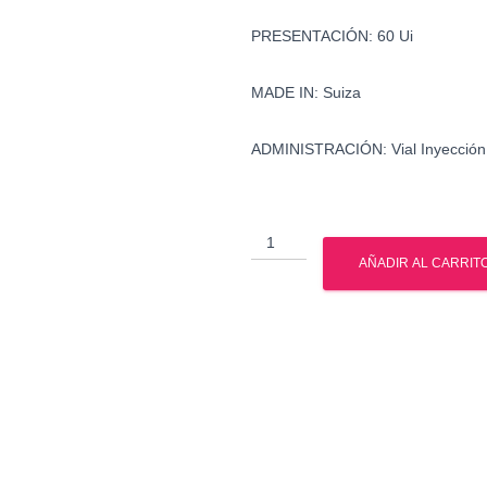
PRESENTACIÓN: 60 Ui
MADE IN: Suiza
ADMINISTRACIÓN: Vial Inyección
Saizen
60
AÑADIR AL CARRIT
ui
-
Hormona
de
Crecimiento
cantidad