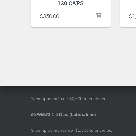
120 CAPS
$
350.00
$
1
Si compras más de $2,500 tu envío es:
EXPRESS
1-5 Días (Laborables)
Si compras menos de $1,500 tu envío es: