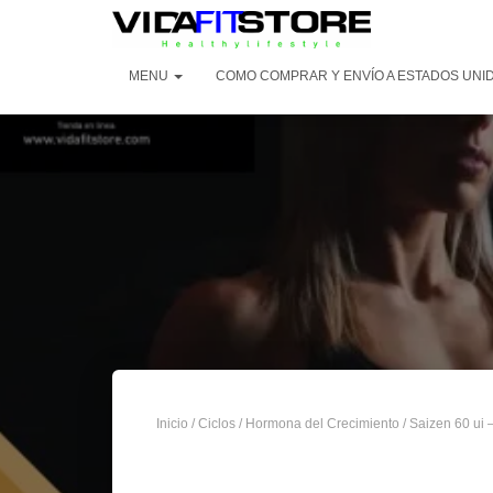
MENU
COMO COMPRAR Y ENVÍO A ESTADOS UNI
Inicio
/
Ciclos
/
Hormona del Crecimiento
/ Saizen 60 ui