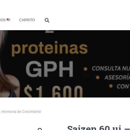
DOS
CARRITO
 – Hormona de Crecimiento
Saizen 60 ui 