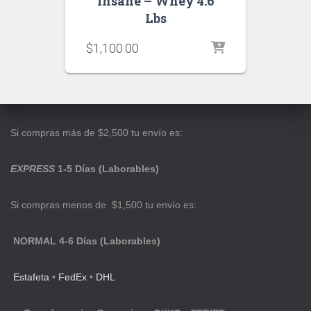
Insane – Whey 4.6
Lbs
$
1,100.00
Si compras más de $2,500 tu envío es:
EXPRESS
1-5 Días (Laborables)
Si compras menos de $1,500 tu envío es:
NORMAL 4-6 Días (Laborables)
Estafeta
•
FedEx
•
DHL