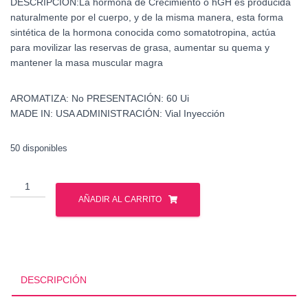
DESCRIPCIÓN:
La hormona de Crecimiento o hGH es producida
naturalmente por el cuerpo, y de la misma manera, esta forma
sintética de la hormona conocida como somatotropina, actúa
para movilizar las reservas de grasa, aumentar su quema y
mantener la masa muscular magra
AROMATIZA:
No
PRESENTACIÓN:
60 Ui
MADE IN:
USA
ADMINISTRACIÓN:
Vial Inyección
50 disponibles
Somatropina
60
AÑADIR AL CARRITO
ui
-
Hormona
de
Crecimiento
DESCRIPCIÓN
cantidad