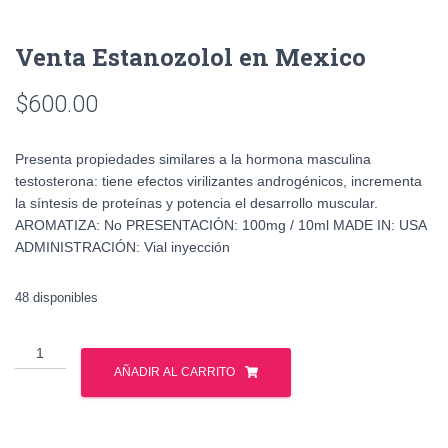
Venta Estanozolol en Mexico
$
600.00
Presenta propiedades similares a la hormona masculina
testosterona: tiene efectos virilizantes androgénicos, incrementa
la síntesis de proteínas y potencia el desarrollo muscular.
AROMATIZA: No PRESENTACIÓN: 100mg / 10ml MADE IN: USA
ADMINISTRACIÓN: Vial inyección
48 disponibles
Venta
Estanozolol
AÑADIR AL CARRITO
en
Mexico
cantidad