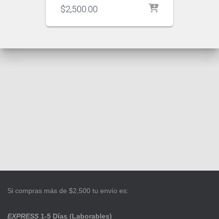
$
2,500.00
Si compras más de $2,500 tu envío es:
EXPRESS
1-5 Días (Laborables)