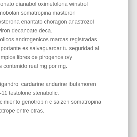
ionato dianabol oximetolona winstrol
imobolan somatropina masteron
osterona enantato choragon anastrozol
viron decanoate deca.
olicos androgenicos marcas registradas
portante es salvaguardar tu seguridad al
impios libres de pirogenos o/y
 contenido real mg por mg.
ligandrol cardarine andarine ibutamoren
k-11 testolone stenabolic.
imiento genotropin c saizen somatropina
trope entre otras.