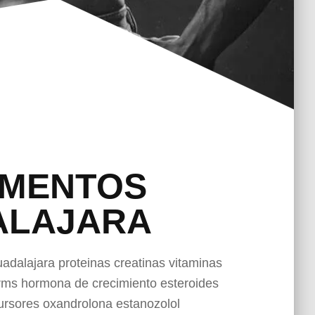
EMENTOS
ALAJARA
dalajara proteinas creatinas vitaminas
rms hormona de crecimiento esteroides
ursores oxandrolona estanozolol