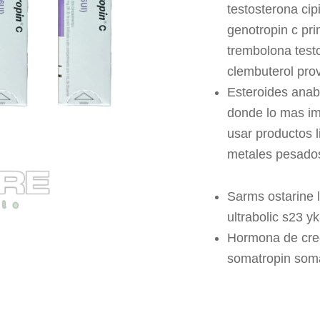
testosterona cip
genotropin c pr
trembolona test
clembuterol pro
Esteroides anab
donde lo mas im
usar productos l
metales pesados
Sarms ostarine 
ultrabolic s23 y
Hormona de crec
somatropin soma