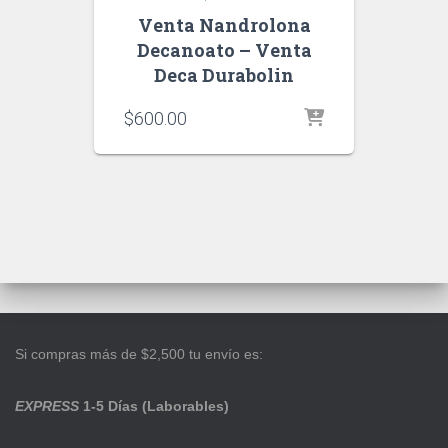
Venta Nandrolona
Decanoato – Venta
Deca Durabolin
$
600.00
Si compras más de $2,500 tu envío es:
EXPRESS
1-5 Días (Laborables)