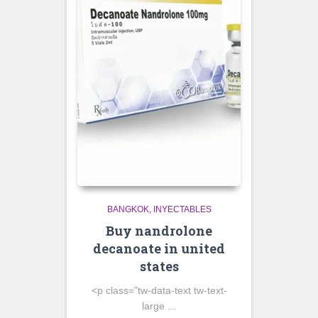
BANGKOK
INYECTABLES
Buy nandrolone
decanoate in united
states
<p class="tw-data-text tw-text-
large ...