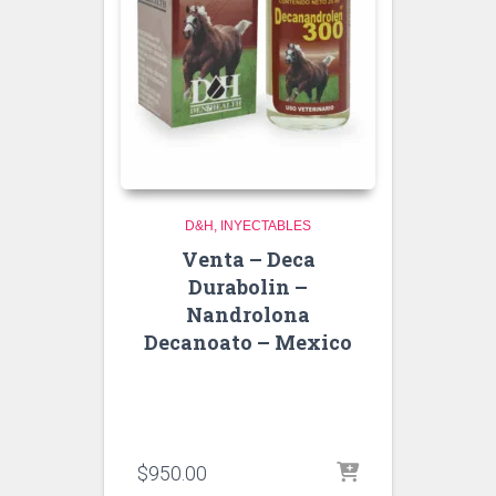
D&H
INYECTABLES
Venta – Deca
Durabolin –
Nandrolona
Decanoato – Mexico
$
950.00