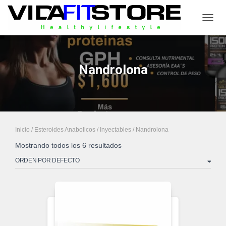
CAMB
Nandrolona
Inicio
/
Esteroides Anabolicos
/
Inyectables
/ Nandrolona
Mostrando todos los 6 resultados