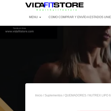
MENU
COMO COMPRAR Y ENVÍO A ESTADOS UNI
Inicio
/
Suplementos
/
QUEMADORES
/ NUTREX LIPO 