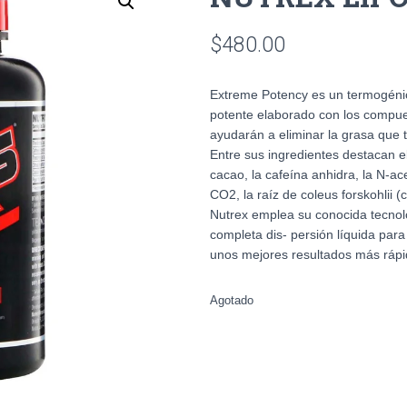
$
480.00
Extreme Potency es un termogéni
potente elaborado con los compue
ayudarán a eliminar la grasa que t
Entre sus ingredientes destacan el
cacao, la cafeína anhidra, la N-acet
CO2, la raíz de coleus forskohlii 
Nutrex emplea su conocida tecnolo
completa dis- persión líquida par
unos mejores resultados más rápi
Agotado