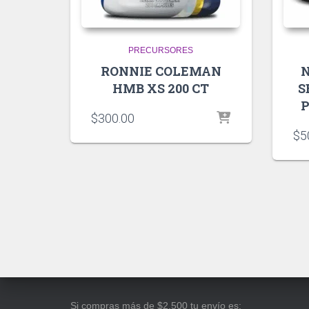
PRECURSORES
RONNIE COLEMAN
HMB XS 200 CT
S
P
$
300.00
$
5
Si compras más de $2,500 tu envío es: