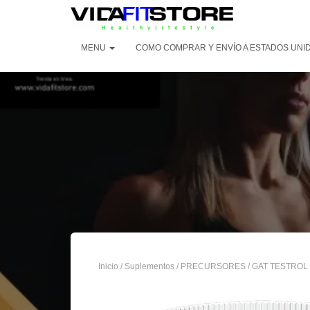
MENU
COMO COMPRAR Y ENVÍO A ESTADOS UNI
Inicio
/
Suplementos
/
PRECURSORES
/ GAT TESTROL 