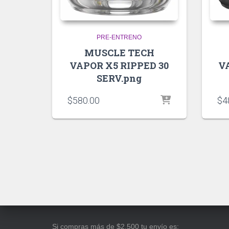
PRE-ENTRENO
MUSCLE TECH
VAPOR X5 RIPPED 30
V
SERV.png
$
580.00
$
4
Si compras más de $2,500 tu envío es: