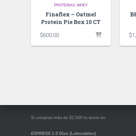
PROTEINAS
WHEY
Finaflex – Oatmel
B
Protein Pie Box 10 CT
$
600.00
$
1
Si compras más de $2,500 tu envío es:
EXPRESS
1-5 Días (Laborables)