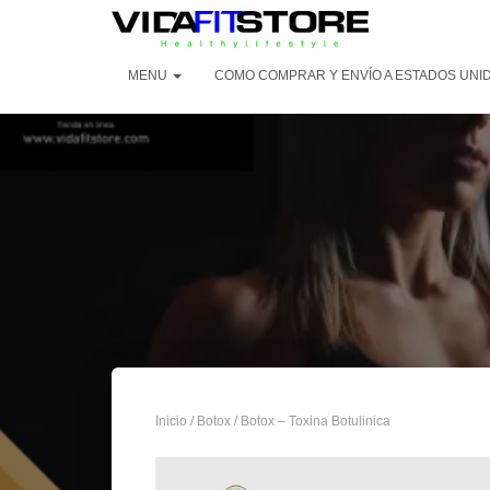
MENU
COMO COMPRAR Y ENVÍO A ESTADOS UNI
Inicio
/
Botox
/ Botox – Toxina Botulinica