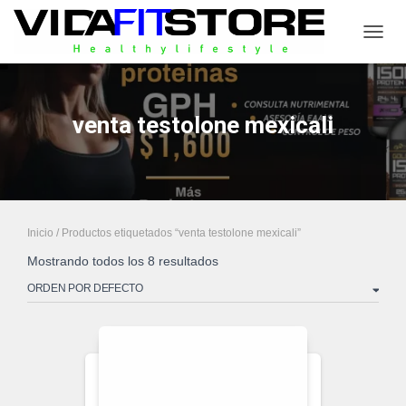
CAMB
venta testolone mexicali
Inicio
/ Productos etiquetados “venta testolone mexicali”
Mostrando todos los 8 resultados