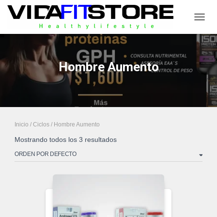
CAMB
Hombre Aumento
Inicio
/
Ciclos
/ Hombre Aumento
Mostrando todos los 3 resultados