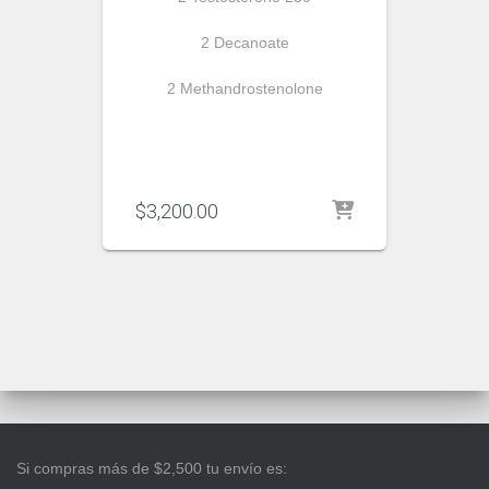
2 Decanoate
2 Methandrostenolone
$
3,200.00
Si compras más de $2,500 tu envío es: