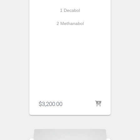
1 Decabol
2 Methanabol
$
3,200.00