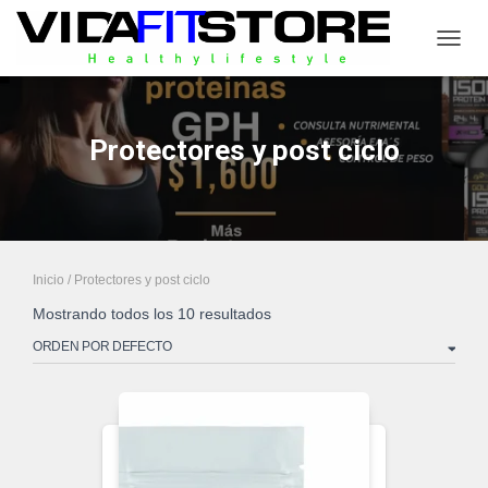
CAMB
Protectores y post ciclo
Inicio
/ Protectores y post ciclo
Mostrando todos los 10 resultados