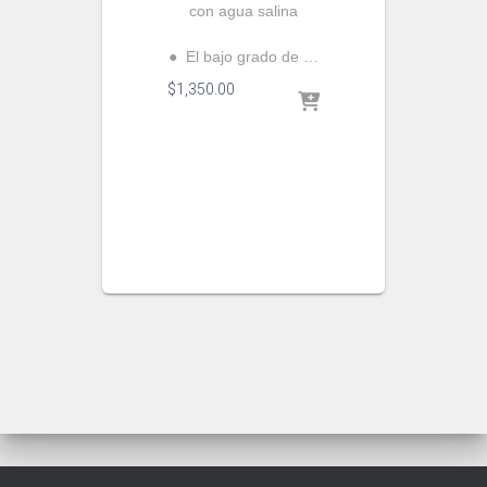
con agua salina
● El bajo grado de …
$
1,350.00