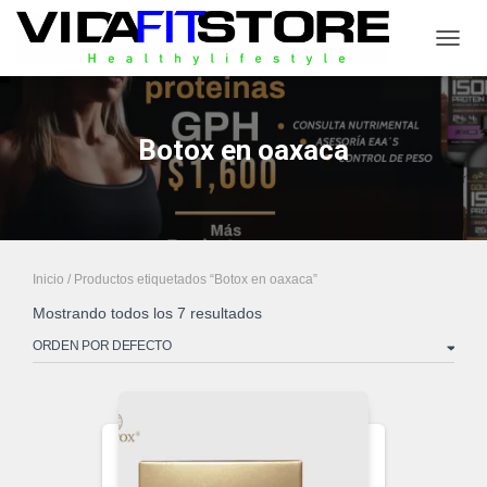
CAMB
Botox en oaxaca
Inicio
/ Productos etiquetados “Botox en oaxaca”
Mostrando todos los 7 resultados