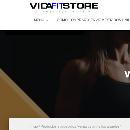
MENU
COMO COMPRAR Y ENVÍO A ESTADOS UNI
v
Inicio
/ Productos etiquetados “venta ostarine los angeles”