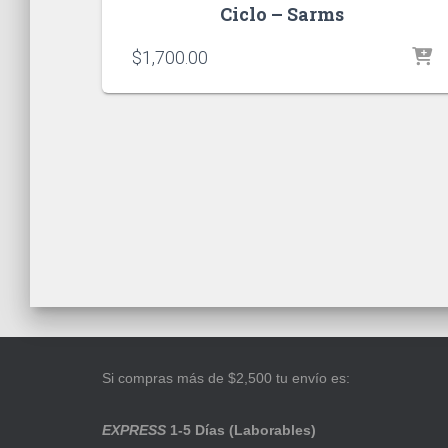
Ciclo – Sarms
$
1,700.00
Si compras más de $2,500 tu envío es:
EXPRESS
1-5 Días (Laborables)