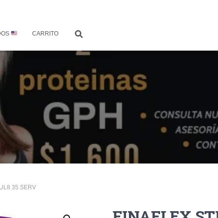
DOS
CARRITO
MUL8 35 SERV
FINAFLEX ST