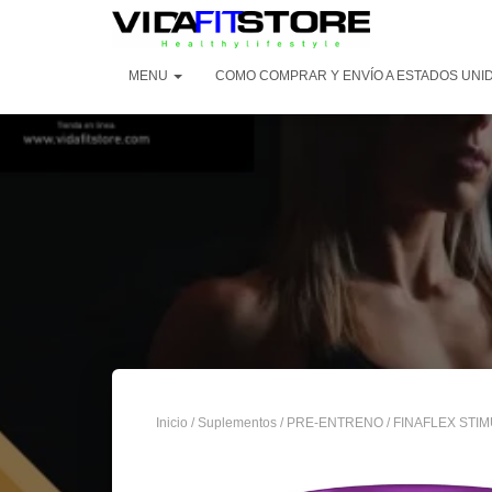
MENU
COMO COMPRAR Y ENVÍO A ESTADOS UNI
Inicio
/
Suplementos
/
PRE-ENTRENO
/ FINAFLEX STI