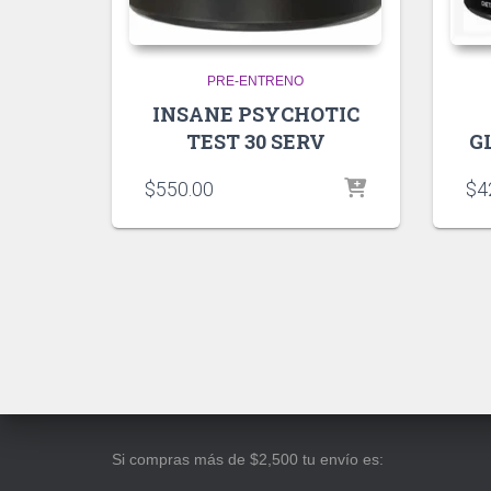
PRE-ENTRENO
INSANE PSYCHOTIC
TEST 30 SERV
G
$
550.00
$
4
Si compras más de $2,500 tu envío es: