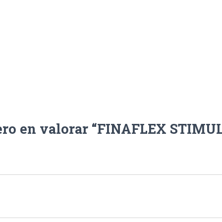
SERV
cantidad
ero en valorar “FINAFLEX STIMU