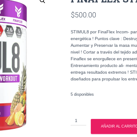
$
500.00
STIMUL8 por FinaFlex Incom- para
energética ! Puntos clave : Destr
Aumentar y Preservar la masa musc
nivel ! Cortar a través del tejido a
Finaflex se enorgullece en present
Entrenamiento producto ali- ment
entrega resultados extremos ! STI
diseñados para propulsar los entre
5 disponibles
FINAFLEX
STIMUL8
AÑADIR AL CARRIT
35