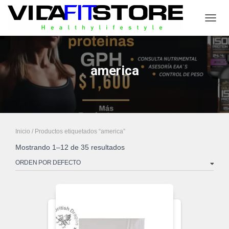
CAMB
america
Inicio
/ Productos etiquetados “america”
Mostrando 1–12 de 35 resultados