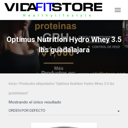
CAMB
Optimus Nutrition Hydro Whey 3.5
lbs guadalajara
Inicio
/ Productos etiquetados “Optimus Nutrition Hydro Whey 3.5 lbs
guadalajara”
Mostrando el único resultado