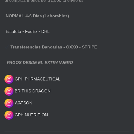
Si compras menos de $1,500 tu envío es:
NORMAL 4-6 Días (Laborables)
Estafeta
•
FedEx
•
DHL
Transferencias Bancarias - OXXO - STRIPE
PAGOS DESDE EL EXTRANJERO
GPH PHRMACEUTICAL
BRITHIS DRAGON
WATSON
GPH NUTRITION