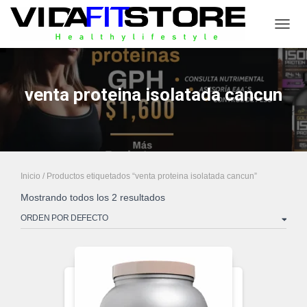
CAMB
venta proteina isolatada cancun
Inicio
/ Productos etiquetados “venta proteina isolatada cancun”
Mostrando todos los 2 resultados