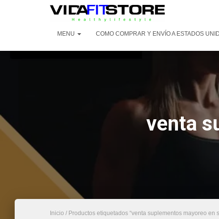
MENU
COMO COMPRAR Y ENVÍO A ESTADOS UNI
venta s
Inicio
/ Productos etiquetados “venta suplementos mayoreo en s