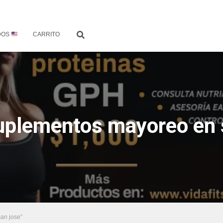
DOS
CARRITO
uplementos mayoreo en 
an jose”