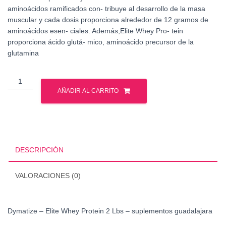
aminoácidos ramificados con- tribuye al desarrollo de la masa
muscular y cada dosis proporciona alrededor de 12 gramos de
aminoácidos esen- ciales. Además,Elite Whey Pro- tein
proporciona ácido glutá- mico, aminoácido precursor de la
glutamina
Dymatize
-
AÑADIR AL CARRITO
Elite
Whey
Protein
2
Lbs
DESCRIPCIÓN
cantidad
VALORACIONES (0)
Dymatize – Elite Whey Protein 2 Lbs – suplementos guadalajara