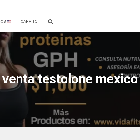
DOS
CARRITO
venta testolone mexico