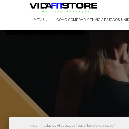
MENU
COMO COMPRAR Y ENVÍO A ESTADOS UNI
Inicio
/ Productos etiquetados “venta testolone mexico”