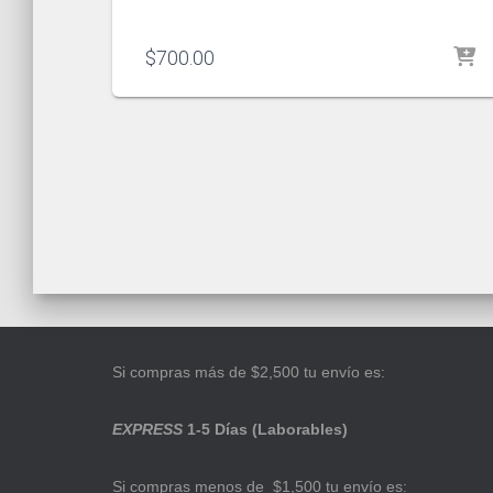
$
700.00
Si compras más de $2,500 tu envío es:
EXPRESS
1-5 Días (Laborables)
Si compras menos de $1,500 tu envío es: