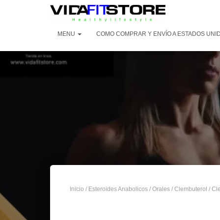
MENU
COMO COMPRAR Y ENVÍO A ESTADOS UNI
Inicio
/
Esteroides Anabolicos
/
Orales
/
Clembuterol
/ Cl