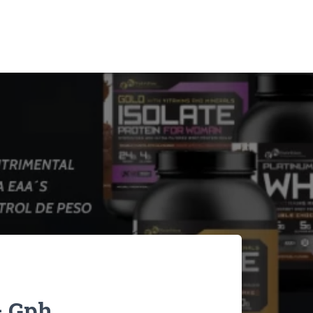
– Gph