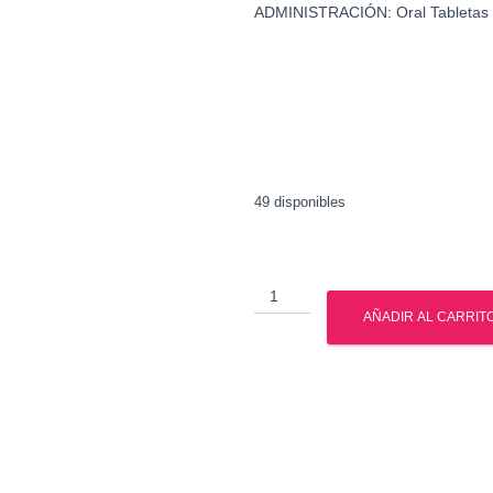
ADMINISTRACIÓN: Oral Tabletas
49 disponibles
Clembuterol
-
AÑADIR AL CARRIT
Gph
Pharmaceuticals
cantidad