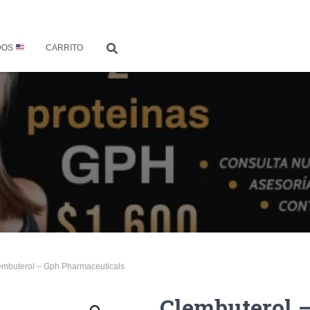
DOS
CARRITO
embuterol – Gph Pharmaceuticals
Clembuterol 