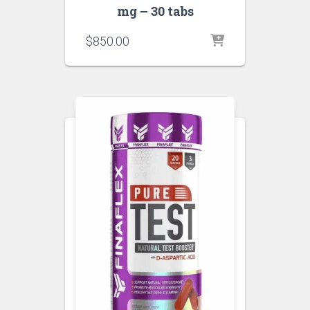
mg – 30 tabs
$
850.00