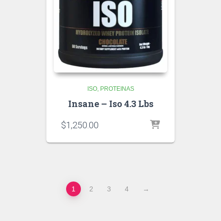
ISO
PROTEINAS
Insane – Iso 4.3 Lbs
$
1,250.00
1
2
3
4
→