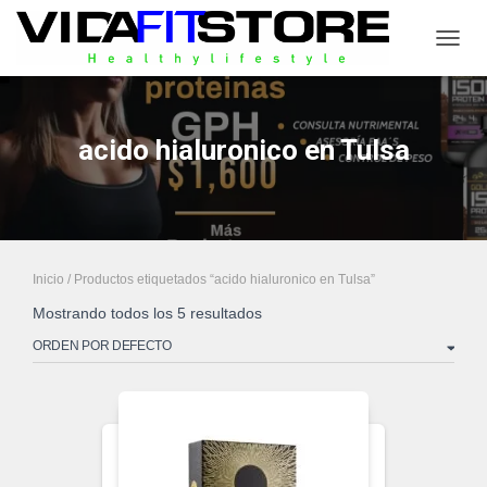
CAMB
acido hialuronico en Tulsa
Inicio
/ Productos etiquetados “acido hialuronico en Tulsa”
Mostrando todos los 5 resultados