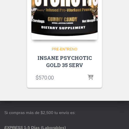
PRE-ENTRENO
INSANE PSYCHOTIC
GOLD 35 SERV
$
570.00
Si compras más de $2,500 tu envío es:
EXPRESS
1-5 Días (Laborables)