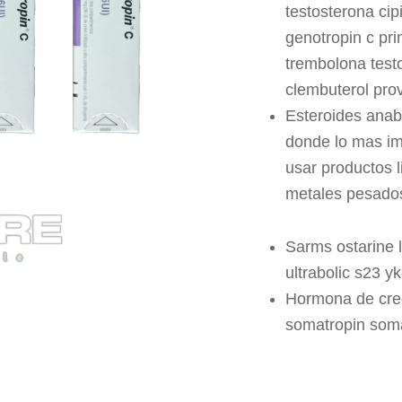
testosterona cip
genotropin c pr
trembolona test
clembuterol pro
Esteroides anab
donde lo mas im
usar productos l
metales pesados
Sarms ostarine 
ultrabolic s23 y
Hormona de crec
somatropin soma