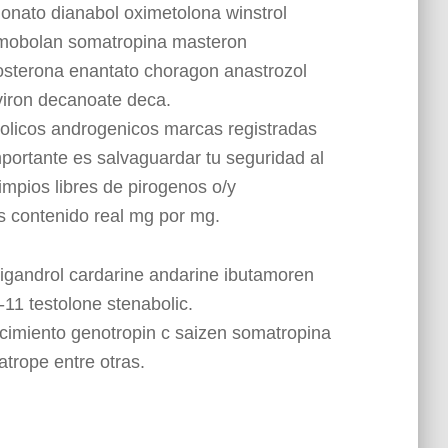
ionato dianabol oximetolona winstrol
imobolan somatropina masteron
osterona enantato choragon anastrozol
viron decanoate deca.
olicos androgenicos marcas registradas
portante es salvaguardar tu seguridad al
impios libres de pirogenos o/y
 contenido real mg por mg.
ligandrol cardarine andarine ibutamoren
k-11 testolone stenabolic.
imiento genotropin c saizen somatropina
trope entre otras.