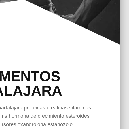
EMENTOS
ALAJARA
dalajara proteinas creatinas vitaminas
rms hormona de crecimiento esteroides
ursores oxandrolona estanozolol