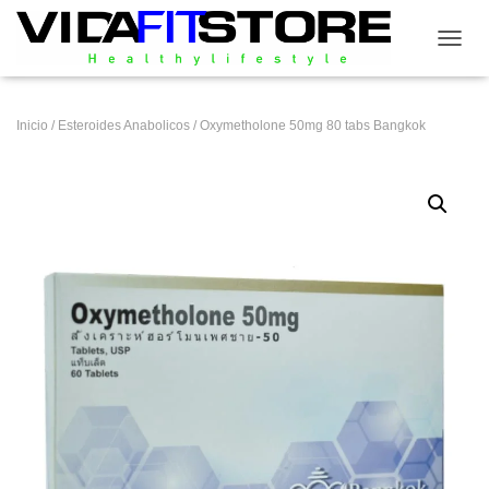
CAMB
Inicio
/
Esteroides Anabolicos
/ Oxymetholone 50mg 80 tabs Bangkok