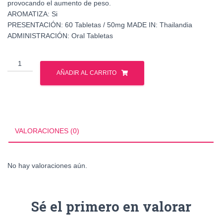
provocando el aumento de peso.
AROMATIZA: Si
PRESENTACIÓN: 60 Tabletas / 50mg MADE IN: Thailandia
ADMINISTRACIÓN: Oral Tabletas
Oxymetholone
50mg
AÑADIR AL CARRITO
80
tabs
Bangkok
cantidad
VALORACIONES (0)
No hay valoraciones aún.
Sé el primero en valorar