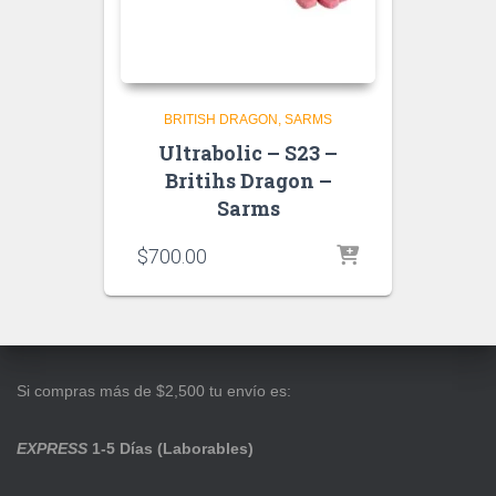
BRITISH DRAGON
SARMS
Ultrabolic – S23 –
Britihs Dragon –
Sarms
$
700.00
Si compras más de $2,500 tu envío es:
EXPRESS
1-5 Días (Laborables)