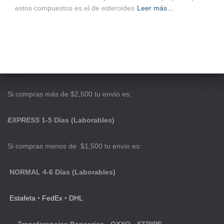
estos compuestos es el de esteroides
Leer más…
Si compras más de $2,500 tu envío es:
EXPRESS
1-5 Días (Laborables)
Si compras menos de $1,500 tu envío es:
NORMAL 4-6 Días (Laborables)
Estafeta
•
FedEx
•
DHL
Transferencias Bancarias - OXXO - STRIPE