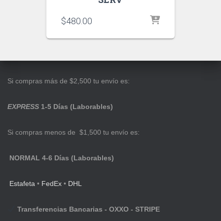
$
480.00
Si compras más de $2,500 tu envío es:
EXPRESS
1-5 Días (Laborables)
Si compras menos de $1,500 tu envío es:
NORMAL 4-6 Días (Laborables)
Estafeta
•
FedEx
•
DHL
Transferencias Bancarias - OXXO - STRIPE