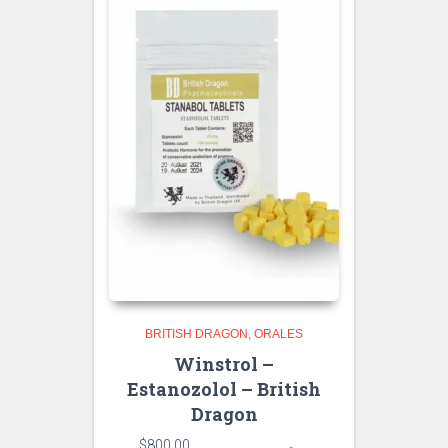
BRITISH DRAGON
ORALES
Winstrol –
Estanozolol – British
Dragon
$
800.00