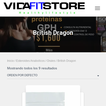
CAMB
British Dragon
Inicio
/
Esteroides Anabolicos
/
Orales
/ British Dragon
Mostrando todos los 9 resultados