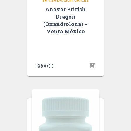
BRITISH DRAGON
ORALES
Anavar British
Dragon
(Oxandrolona) –
Venta México
$
800.00