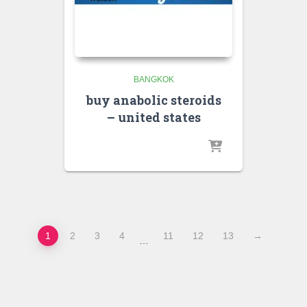
BANGKOK
buy anabolic steroids
– united states
1
2
3
4
11
12
13
→
…