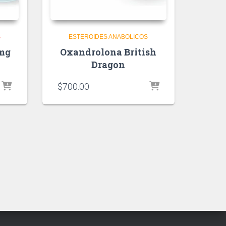
S
ESTEROIDES ANABOLICOS
0mg
Oxandrolona British
Dragon
$
700.00