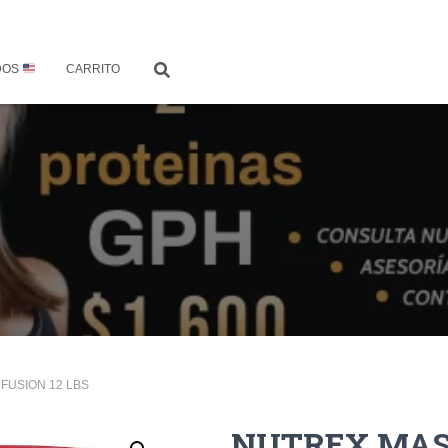
DOS
CARRITO
FUSION 12 LBS
NUTREX MASS