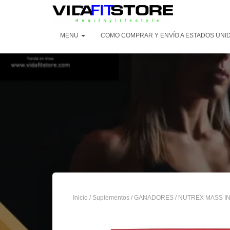
MENU
COMO COMPRAR Y ENVÍO A ESTADOS UNI
Inicio
/
Suplementos
/
GANADORES
/ NUTREX MASS IN