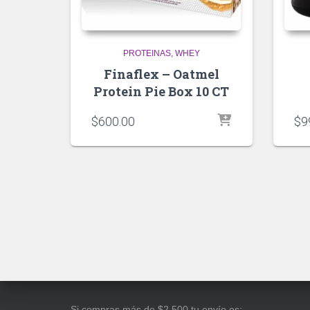
PROTEINAS
WHEY
Finaflex – Oatmel
Protein Pie Box 10 CT
$
600.00
$
9
Si compras más de $2,500 tu envío es: