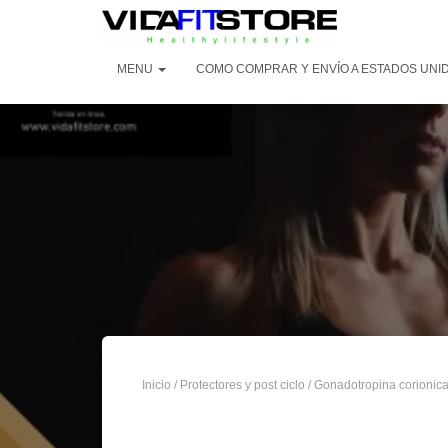
MENU
COMO COMPRAR Y ENVÍO A ESTADOS UNI
Inicio
/
Protectores y post ciclo
/
Gonadotropina corionic