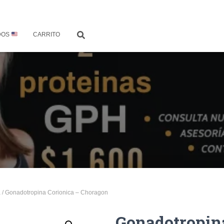
DOS
CARRITO
a
/ Gonadotropina Corionica – Choragon
Gonadotropina