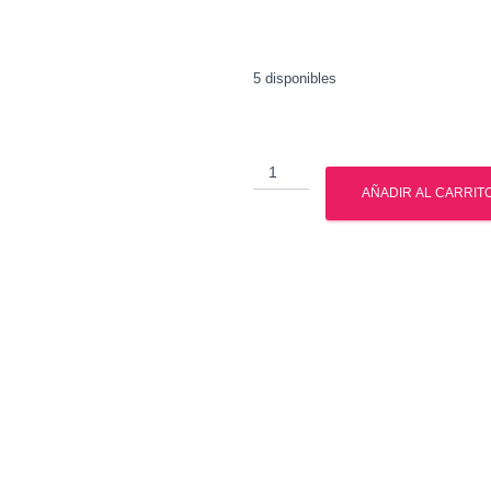
5 disponibles
Gonadotropina
Corionica
AÑADIR AL CARRIT
-
Choragon
cantidad